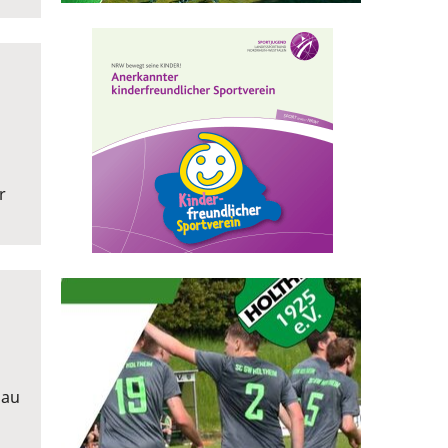
r
nau