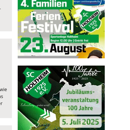
r
dwie
as
er