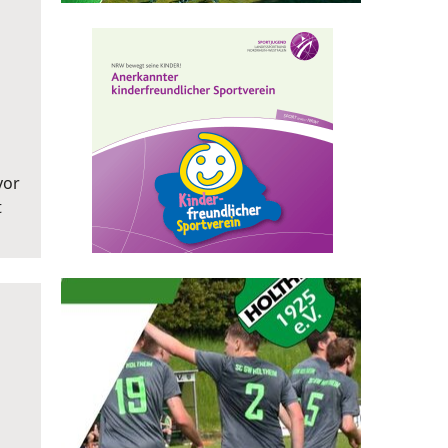
vor
t