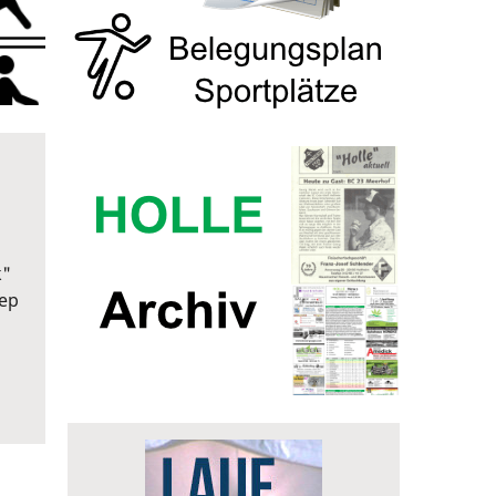
k"
tep