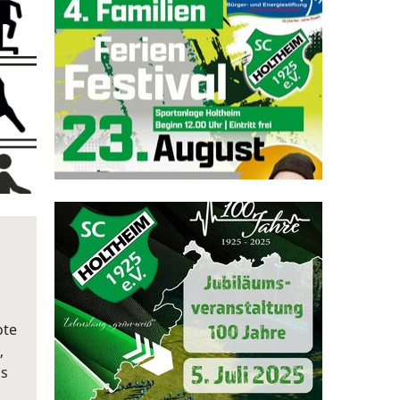
ote
,
gs