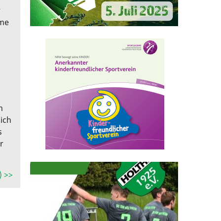
r
hme
n
ich
s
r
) >>