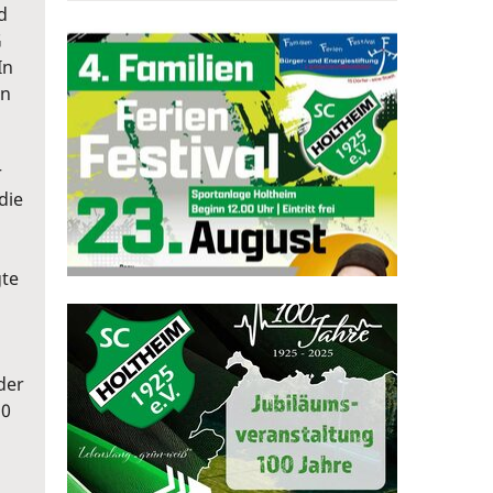
d
G
In
in
r
die
gte
der
:0