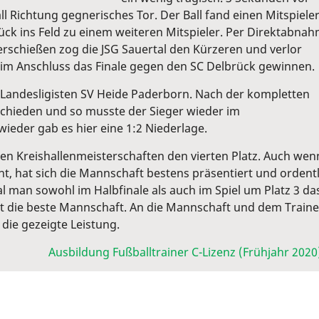
l Richtung gegnerisches Tor. Der Ball fand einen Mitspiele
rück ins Feld zu einem weiteren Mitspieler. Per Direktabna
rschießen zog die JSG Sauertal den Kürzeren und verlor
n im Anschluss das Finale gegen den SC Delbrück gewinnen.
n Landesligisten SV Heide Paderborn. Nach der kompletten
tschieden und so musste der Sieger wieder im
eder gab es hier eine 1:2 Niederlage.
 den Kreishallenmeisterschaften den vierten Platz. Auch wen
, hat sich die Mannschaft bestens präsentiert und ordentl
l man sowohl im Halbfinale als auch im Spiel um Platz 3 da
nt die beste Mannschaft. An die Mannschaft und dem Traine
die gezeigte Leistung.
Ausbildung Fußballtrainer C-Lizenz (Frühjahr 2020