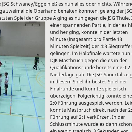
ie JSG Schwaney/Egge hieß es nun alles oder nichts. Währen
iga zweimal die Oberhand behalten konnten, gelang der JS
etzten Spiel der Gruppe A ging es nun gegen die JSG Thüle. 
einer spannenden Partie, in der es h
und her ging, konnte in der letzten
Minute (insgesamt pro Partie 13
Minuten Spielzeit) der 4:3 Siegtreffe
gelingen. Im Halbfinale wartete nun 
DJK Mastbruch gegen die es in der
Qualifikationsrunde bereits eine 0:2
Niederlage gab. Die JSG Sauertal zei
in diesem Spiel ihr bestes Spiel der
Finalrunde und konnte spielerisch
überzeigen. Folgerichtig konnte eine
2:0 Führung ausgespielt werden. Lei
konnte Mastbruch direkt nach der 2
Führung auf 2:1 verkürzen. In der
Schlussminute wurde es dann schon
ein wenig tragisch. 3 Sekunden vor