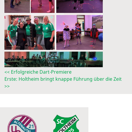
<< Erfolgreiche Dart-Premiere
Erste: Holtheim bringt knappe Führung über die Zeit
>>