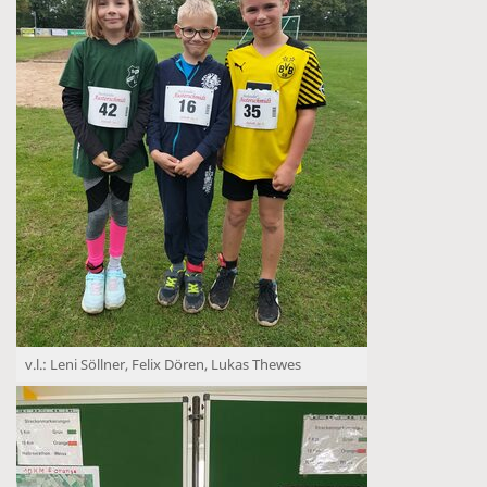
v.l.: Leni Söllner, Felix Dören, Lukas Thewes