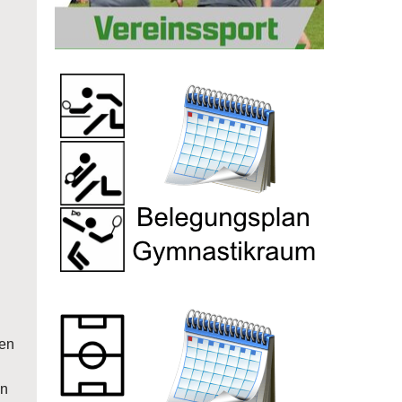
hen
en