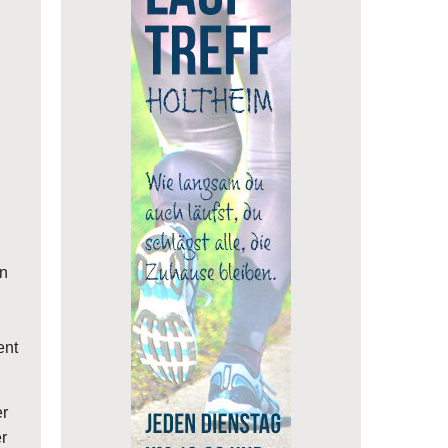
en
ent
er
r