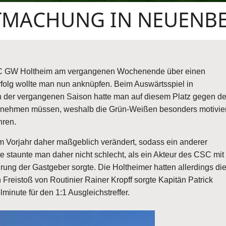
UTMACHUNG IN NEUENB
r SC GW Holtheim am vergangenen Wochenende über einen
rfolg wollte man nun anknüpfen. Beim Auswärtsspiel in
 der vergangenen Saison hatte man auf diesem Platz gegen d
innehmen müssen, weshalb die Grün-Weißen besonders motivier
hren.
m Vorjahr daher maßgeblich verändert, sodass ein anderer
te staunte man daher nicht schlecht, als ein Akteur des CSC mit
rung der Gastgeber sorgte. Die Holtheimer hatten allerdings di
Freistoß von Routinier Rainer Kropff sorgte Kapitän Patrick
lminute für den 1:1 Ausgleichstreffer.