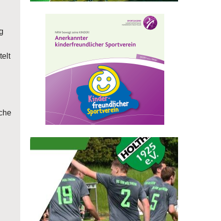
g
elt
sche