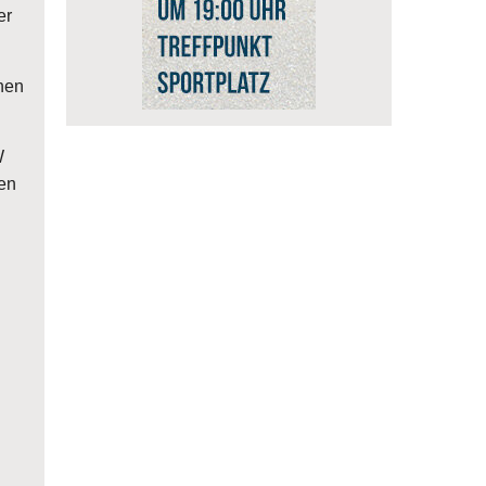
er
nen
W
len