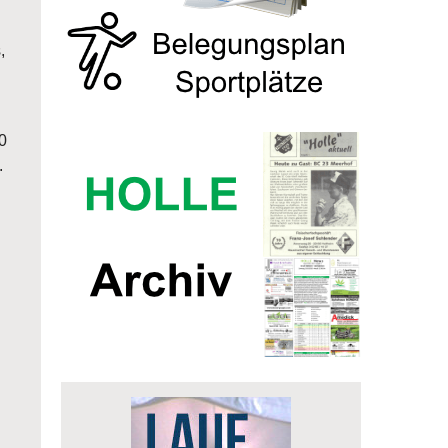
,
0
.