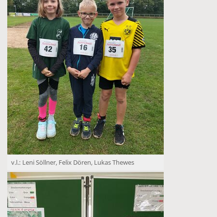
v.l.: Leni Söllner, Felix Dören, Lukas Thewes